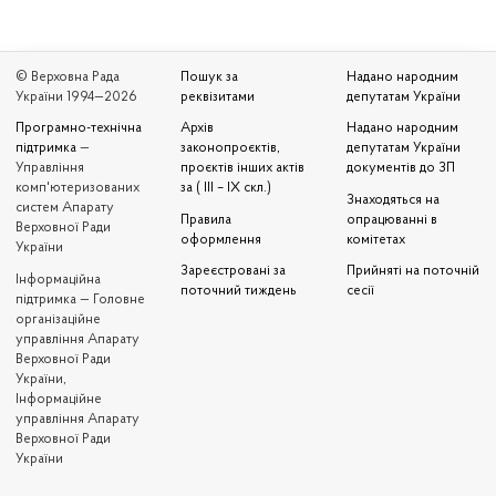
© Верховна Рада
Пошук за
Надано народним
України 1994—2026
реквізитами
депутатам України
Програмно-технічна
Архів
Надано народним
підтримка
—
законопроєктів,
депутатам України
Управління
проєктів інших актів
документів до ЗП
комп'ютеризованих
за ( III – IX скл.)
Знаходяться на
систем Апарату
Правила
опрацюванні в
Верховної Ради
оформлення
комітетах
України
Зареєстровані за
Прийняті на поточній
Iнформаційна
поточний тиждень
сесії
підтримка — Головне
організаційне
управління Апарату
Верховної Ради
України,
Інформаційне
управління Апарату
Верховної Ради
України