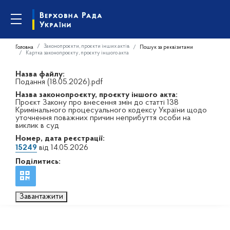
Законопроєкти, проєкти інших актів
Головна
Пошук за реквізитами
Картка законопроєкту, проєкту іншого акта
Назва файлу:
Подання (18.05.2026).pdf
Назва законопроєкту, проєкту іншого акта:
Проєкт Закону про внесення змін до статті 138
Кримінального процесуального кодексу України щодо
уточнення поважних причин неприбуття особи на
виклик в суд
Номер, дата реєстрації:
15249
від 14.05.2026
Поділитись:
Завантажити