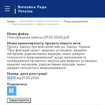
Законопроєкти, проєкти інших актів
Головна
Пошук за реквізитами
Картка законопроєкту, проєкту іншого акта
Назва файлу:
Пояснювальна записка (01.05.2026).pdf
Назва законопроєкту, проєкту іншого акта:
Проєкт Закону про внесення змін до Закону України
"Про фізичний захист ядерних установок, ядерних
матеріалів, радіоактивних відходів, інших джерел
іонізуючого випромінювання" щодо визначення та
затвердження проектної загрози для ядерних установок,
ядерних матеріалів, радіоактивних відходів, інших
джерел іонізуючого випромінювання
Номер, дата реєстрації:
15213
від 01.05.2026
Поділитись:
Завантажити