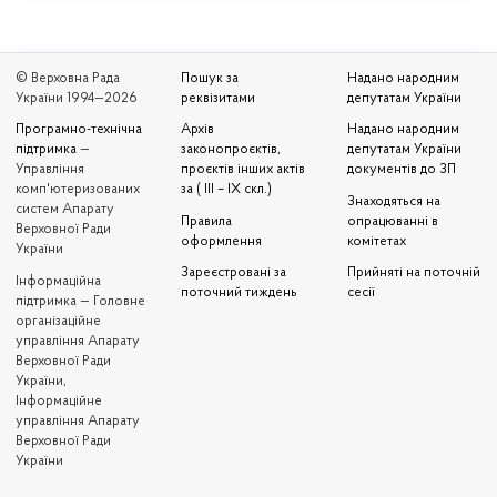
© Верховна Рада
Пошук за
Надано народним
України 1994—2026
реквізитами
депутатам України
Програмно-технічна
Архів
Надано народним
підтримка
—
законопроєктів,
депутатам України
Управління
проєктів інших актів
документів до ЗП
комп'ютеризованих
за ( III – IX скл.)
Знаходяться на
систем Апарату
Правила
опрацюванні в
Верховної Ради
оформлення
комітетах
України
Зареєстровані за
Прийняті на поточній
Iнформаційна
поточний тиждень
сесії
підтримка — Головне
організаційне
управління Апарату
Верховної Ради
України,
Інформаційне
управління Апарату
Верховної Ради
України