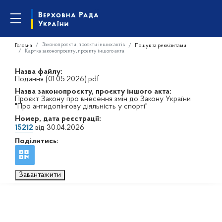
Законопроєкти, проєкти інших актів
Головна
Пошук за реквізитами
Картка законопроєкту, проєкту іншого акта
Назва файлу:
Подання (01.05.2026).pdf
Назва законопроєкту, проєкту іншого акта:
Проєкт Закону про внесення змін до Закону України
"Про антидопінгову діяльність у спорті"
Номер, дата реєстрації:
15212
від 30.04.2026
Поділитись:
Завантажити