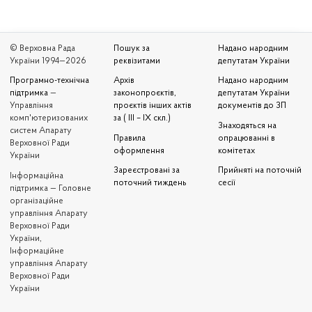
© Верховна Рада
Пошук за
Надано народним
України 1994—2026
реквізитами
депутатам України
Програмно-технічна
Архів
Надано народним
підтримка
—
законопроєктів,
депутатам України
Управління
проєктів інших актів
документів до ЗП
комп'ютеризованих
за ( III – IX скл.)
Знаходяться на
систем Апарату
Правила
опрацюванні в
Верховної Ради
оформлення
комітетах
України
Зареєстровані за
Прийняті на поточній
Iнформаційна
поточний тиждень
сесії
підтримка — Головне
організаційне
управління Апарату
Верховної Ради
України,
Інформаційне
управління Апарату
Верховної Ради
України