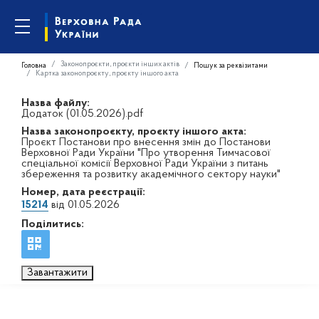
Законопроєкти, проєкти інших актів
Головна
Пошук за реквізитами
Картка законопроєкту, проєкту іншого акта
Назва файлу:
Додаток (01.05.2026).pdf
Назва законопроєкту, проєкту іншого акта:
Проєкт Постанови про внесення змін до Постанови
Верховної Ради України "Про утворення Тимчасової
спеціальної комісії Верховної Ради України з питань
збереження та розвитку академічного сектору науки"
Номер, дата реєстрації:
15214
від 01.05.2026
Поділитись:
Завантажити