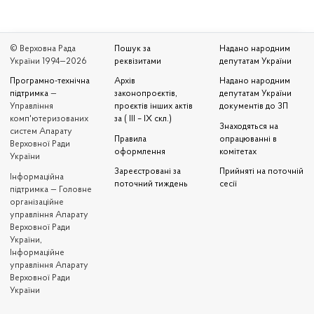
© Верховна Рада
Пошук за
Надано народним
України 1994—2026
реквізитами
депутатам України
Програмно-технічна
Архів
Надано народним
підтримка
—
законопроєктів,
депутатам України
Управління
проєктів інших актів
документів до ЗП
комп'ютеризованих
за ( III – IX скл.)
Знаходяться на
систем Апарату
Правила
опрацюванні в
Верховної Ради
оформлення
комітетах
України
Зареєстровані за
Прийняті на поточній
Iнформаційна
поточний тиждень
сесії
підтримка — Головне
організаційне
управління Апарату
Верховної Ради
України,
Інформаційне
управління Апарату
Верховної Ради
України