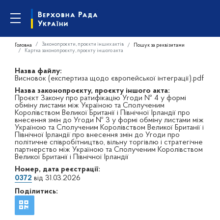
Законопроєкти, проєкти інших актів
Головна
Пошук за реквізитами
Картка законопроєкту, проєкту іншого акта
Назва файлу:
Висновок (експертиза щодо європейської інтеграції).pdf
Назва законопроєкту, проєкту іншого акта:
Проєкт Закону про ратифікацію Угоди № 4 у формі
обміну листами між Україною та Сполученим
Королівством Великої Британії і Північної Ірландії про
внесення змін до Угоди № 3 у формі обміну листами між
Україною та Сполученим Королівством Великої Британії і
Північної Ірландії про внесення змін до Угоди про
політичне співробітництво, вільну торгівлю і стратегічне
партнерство між Україною та Сполученим Королівством
Великої Британії і Північної Ірландії
Номер, дата реєстрації:
0372
від 31.03.2026
Поділитись: