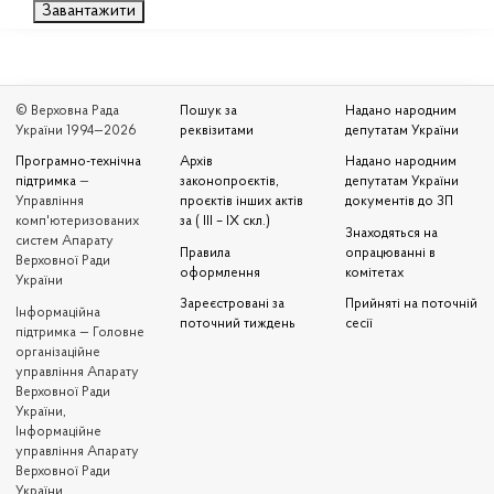
Завантажити
© Верховна Рада
Пошук за
Надано народним
України 1994—2026
реквізитами
депутатам України
Програмно-технічна
Архів
Надано народним
підтримка
—
законопроєктів,
депутатам України
Управління
проєктів інших актів
документів до ЗП
комп'ютеризованих
за ( III – IX скл.)
Знаходяться на
систем Апарату
Правила
опрацюванні в
Верховної Ради
оформлення
комітетах
України
Зареєстровані за
Прийняті на поточній
Iнформаційна
поточний тиждень
сесії
підтримка — Головне
організаційне
управління Апарату
Верховної Ради
України,
Інформаційне
управління Апарату
Верховної Ради
України