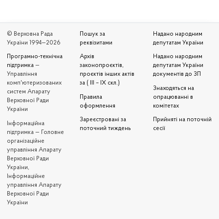
© Верховна Рада
Пошук за
Надано народним
України 1994—2026
реквізитами
депутатам України
Програмно-технічна
Архів
Надано народним
підтримка
—
законопроєктів,
депутатам України
Управління
проєктів інших актів
документів до ЗП
комп'ютеризованих
за ( III – IX скл.)
Знаходяться на
систем Апарату
Правила
опрацюванні в
Верховної Ради
оформлення
комітетах
України
Зареєстровані за
Прийняті на поточній
Iнформаційна
поточний тиждень
сесії
підтримка — Головне
організаційне
управління Апарату
Верховної Ради
України,
Інформаційне
управління Апарату
Верховної Ради
України