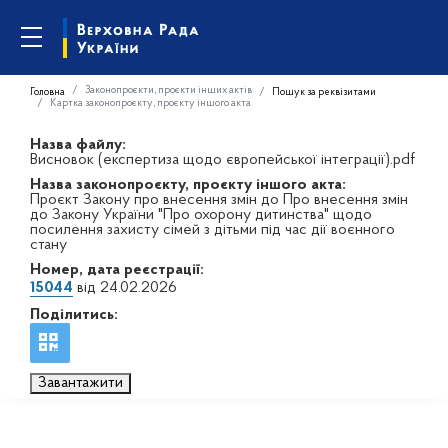
Законопроєкти, проєкти інших актів
Головна
Пошук за реквізитами
Картка законопроєкту, проєкту іншого акта
Назва файлу:
Висновок (експертиза щодо європейської інтеграції).pdf
Назва законопроєкту, проєкту іншого акта:
Проєкт Закону про внесення змін до Про внесення змін
до Закону України "Про охорону дитинства" щодо
посилення захисту сімей з дітьми під час дії воєнного
стану
Номер, дата реєстрації:
15044
від 24.02.2026
Поділитись:
Завантажити