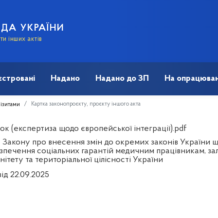
АДА УКРАЇНИ
и інших актів
єстровані
Надано
Надано до ЗП
На опрацюван
Картка законопроєкту, проєкту іншого акта
візитами
к (експертиза щодо європейської інтеграції).pdf
 Закону про внесення змін до окремих законів України 
езпечення соціальних гарантій медичним працівникам, за
ітету та територіальної цілісності України
ід 22.09.2025