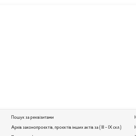
Пошук за реквізитами
Архів законопроєктів, проєктів інших актів за ( III – IX скл.)