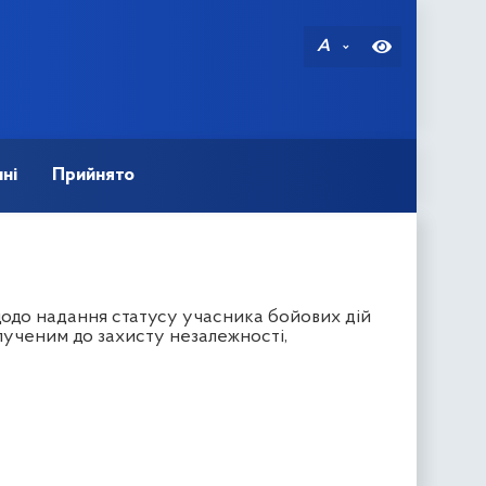
A
ні
Прийнято
щодо надання статусу учасника бойових дій
лученим до захисту незалежності,