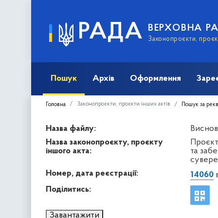
РАДА
ВЕРХОВНА Р
Законопроєкти, проєкт
Пошук
Архів
Оформлення
Заре
Законопроєкти, проєкти інших актів
Головна
Пошук за рек
Назва файлу:
Висново
Назва законопроєкту, проєкту
Проєкт
іншого акта:
та заб
суверен
Номер, дата реєстрації:
14060
в
Поділитись:
Завантажити