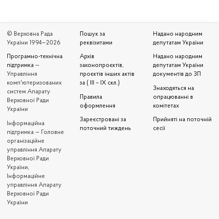
© Верховна Рада
Пошук за
Надано народним
України 1994—2026
реквізитами
депутатам України
Програмно-технічна
Архів
Надано народним
підтримка
—
законопроєктів,
депутатам України
Управління
проєктів інших актів
документів до ЗП
комп'ютеризованих
за ( III – IX скл.)
Знаходяться на
систем Апарату
Правила
опрацюванні в
Верховної Ради
оформлення
комітетах
України
Зареєстровані за
Прийняті на поточній
Iнформаційна
поточний тиждень
сесії
підтримка — Головне
організаційне
управління Апарату
Верховної Ради
України,
Інформаційне
управління Апарату
Верховної Ради
України