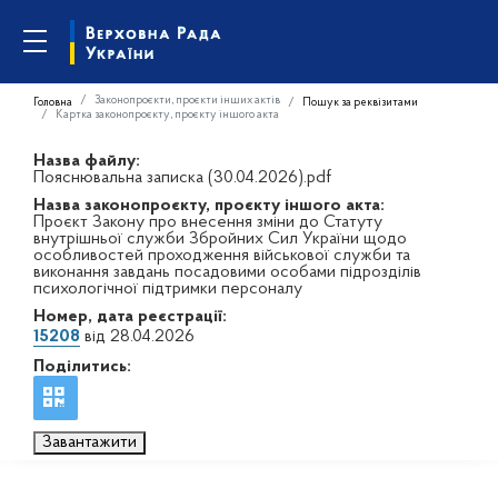
Законопроєкти, проєкти інших актів
Головна
Пошук за реквізитами
Картка законопроєкту, проєкту іншого акта
Назва файлу:
Пояснювальна записка (30.04.2026).pdf
Назва законопроєкту, проєкту іншого акта:
Проєкт Закону про внесення зміни до Статуту
внутрішньої служби Збройних Сил України щодо
особливостей проходження військової служби та
виконання завдань посадовими особами підрозділів
психологічної підтримки персоналу
Номер, дата реєстрації:
15208
від 28.04.2026
Поділитись:
Завантажити