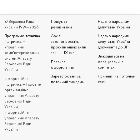
© Верховна Рада
Пошук за
Надано народним
України 1994—2026
реквізитами
депутатам України
Програмно-технічна
Архів
Надано народним
підтримка
—
законопроєктів,
депутатам України
Управління
проєктів інших актів
документів до ЗП
комп'ютеризованих
за ( III – IX скл.)
Знаходяться на
систем Апарату
Правила
опрацюванні в
Верховної Ради
оформлення
комітетах
України
Зареєстровані за
Прийняті на поточній
Iнформаційна
поточний тиждень
сесії
підтримка — Головне
організаційне
управління Апарату
Верховної Ради
України,
Інформаційне
управління Апарату
Верховної Ради
України