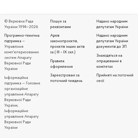
© Верховна Рада
Пошук за
Надано народним
України 1994—2026
реквізитами
депутатам України
Програмно-технічна
Архів
Надано народним
підтримка
—
законопроєктів,
депутатам України
Управління
проєктів інших актів
документів до ЗП
комп'ютеризованих
за ( III – IX скл.)
Знаходяться на
систем Апарату
Правила
опрацюванні в
Верховної Ради
оформлення
комітетах
України
Зареєстровані за
Прийняті на поточній
Iнформаційна
поточний тиждень
сесії
підтримка — Головне
організаційне
управління Апарату
Верховної Ради
України,
Інформаційне
управління Апарату
Верховної Ради
України