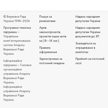
© Верховна Рада
Пошук за
Надано народним
України 1994—2026
реквізитами
депутатам України
Програмно-технічна
Архів
Надано народним
підтримка
—
законопроєктів,
депутатам України
Управління
проєктів інших актів
документів до ЗП
комп'ютеризованих
за ( III – IX скл.)
Знаходяться на
систем Апарату
Правила
опрацюванні в
Верховної Ради
оформлення
комітетах
України
Зареєстровані за
Прийняті на поточній
Iнформаційна
поточний тиждень
сесії
підтримка — Головне
організаційне
управління Апарату
Верховної Ради
України,
Інформаційне
управління Апарату
Верховної Ради
України