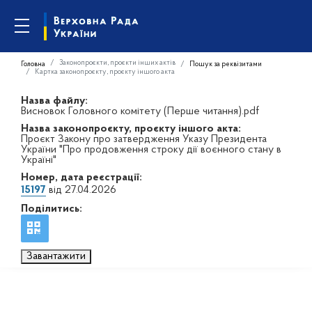
Законопроєкти, проєкти інших актів
Головна
Пошук за реквізитами
Картка законопроєкту, проєкту іншого акта
Назва файлу:
Висновок Головного комітету (Перше читання).pdf
Назва законопроєкту, проєкту іншого акта:
Проєкт Закону про затвердження Указу Президента
України "Про продовження строку дії воєнного стану в
Україні"
Номер, дата реєстрації:
15197
від 27.04.2026
Поділитись:
Завантажити