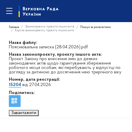
Законопроєкти, проєкти інших актів
Головна
Пошук за реквізитами
Картка законопроєкту, проєкту іншого акта
Назва файлу:
Пояснювальна записка (28.04.2026).pdf
Назва законопроєкту, проєкту іншого акта:
Проєкт Закону про внесення змін до деяких
законодавчих актів щодо гарантування збереження
робочого місця особам, які перебувають у відпустці по
догляду за дитиною до досягнення нею трирічного віку
Номер, дата реєстрації:
15204
від 27.04.2026
Поділитись:
Завантажити