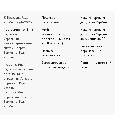
© Верховна Рада
Пошук за
Надано народним
України 1994—2026
реквізитами
депутатам України
Програмно-технічна
Архів
Надано народним
підтримка
—
законопроєктів,
депутатам України
Управління
проєктів інших актів
документів до ЗП
комп'ютеризованих
за ( III – IX скл.)
Знаходяться на
систем Апарату
Правила
опрацюванні в
Верховної Ради
оформлення
комітетах
України
Зареєстровані за
Прийняті на поточній
Iнформаційна
поточний тиждень
сесії
підтримка — Головне
організаційне
управління Апарату
Верховної Ради
України,
Інформаційне
управління Апарату
Верховної Ради
України