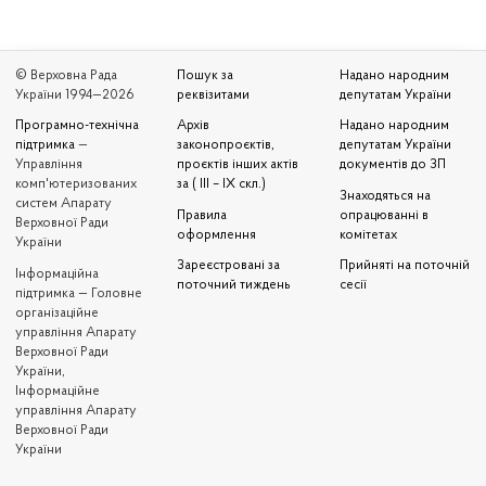
© Верховна Рада
Пошук за
Надано народним
України 1994—2026
реквізитами
депутатам України
Програмно-технічна
Архів
Надано народним
підтримка
—
законопроєктів,
депутатам України
Управління
проєктів інших актів
документів до ЗП
комп'ютеризованих
за ( III – IX скл.)
Знаходяться на
систем Апарату
Правила
опрацюванні в
Верховної Ради
оформлення
комітетах
України
Зареєстровані за
Прийняті на поточній
Iнформаційна
поточний тиждень
сесії
підтримка — Головне
організаційне
управління Апарату
Верховної Ради
України,
Інформаційне
управління Апарату
Верховної Ради
України