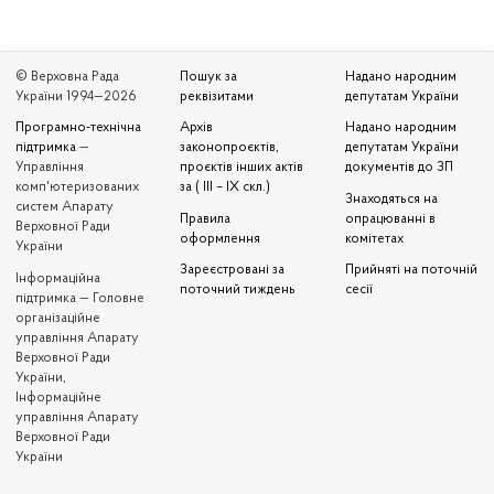
© Верховна Рада
Пошук за
Надано народним
України 1994—2026
реквізитами
депутатам України
Програмно-технічна
Архів
Надано народним
підтримка
—
законопроєктів,
депутатам України
Управління
проєктів інших актів
документів до ЗП
комп'ютеризованих
за ( III – IX скл.)
Знаходяться на
систем Апарату
Правила
опрацюванні в
Верховної Ради
оформлення
комітетах
України
Зареєстровані за
Прийняті на поточній
Iнформаційна
поточний тиждень
сесії
підтримка — Головне
організаційне
управління Апарату
Верховної Ради
України,
Інформаційне
управління Апарату
Верховної Ради
України