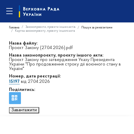
Законопроєкти, проєкти інших актів
Головна
Пошук за реквізитами
Картка законопроєкту, проєкту іншого акта
Назва файлу:
Проєкт Закону (27.04.2026).pdf
Назва законопроєкту, проєкту іншого акта:
Проєкт Закону про затвердження Указу Президента
України "Про продовження строку дії воєнного стану в
Україні"
Номер, дата реєстрації:
15197
від 27.04.2026
Поділитись:
Завантажити