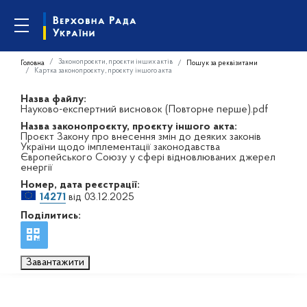
Законопроєкти, проєкти інших актів
Головна
Пошук за реквізитами
Картка законопроєкту, проєкту іншого акта
Назва файлу:
Науково-експертний висновок (Повторне перше).pdf
Назва законопроєкту, проєкту іншого акта:
Проєкт Закону про внесення змін до деяких законів
України щодо імплементації законодавства
Європейського Союзу у сфері відновлюваних джерел
енергії
Номер, дата реєстрації:
14271
від 03.12.2025
Поділитись:
Завантажити