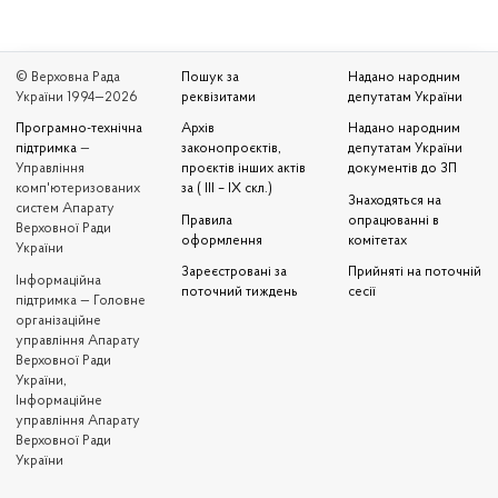
© Верховна Рада
Пошук за
Надано народним
України 1994—2026
реквізитами
депутатам України
Програмно-технічна
Архів
Надано народним
підтримка
—
законопроєктів,
депутатам України
Управління
проєктів інших актів
документів до ЗП
комп'ютеризованих
за ( III – IX скл.)
Знаходяться на
систем Апарату
Правила
опрацюванні в
Верховної Ради
оформлення
комітетах
України
Зареєстровані за
Прийняті на поточній
Iнформаційна
поточний тиждень
сесії
підтримка — Головне
організаційне
управління Апарату
Верховної Ради
України,
Інформаційне
управління Апарату
Верховної Ради
України