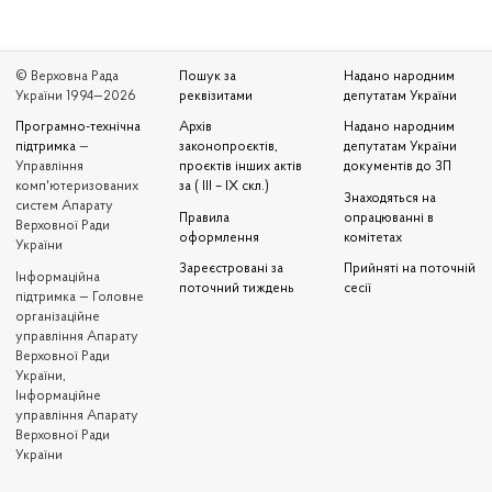
© Верховна Рада
Пошук за
Надано народним
України 1994—2026
реквізитами
депутатам України
Програмно-технічна
Архів
Надано народним
підтримка
—
законопроєктів,
депутатам України
Управління
проєктів інших актів
документів до ЗП
комп'ютеризованих
за ( III – IX скл.)
Знаходяться на
систем Апарату
Правила
опрацюванні в
Верховної Ради
оформлення
комітетах
України
Зареєстровані за
Прийняті на поточній
Iнформаційна
поточний тиждень
сесії
підтримка — Головне
організаційне
управління Апарату
Верховної Ради
України,
Інформаційне
управління Апарату
Верховної Ради
України