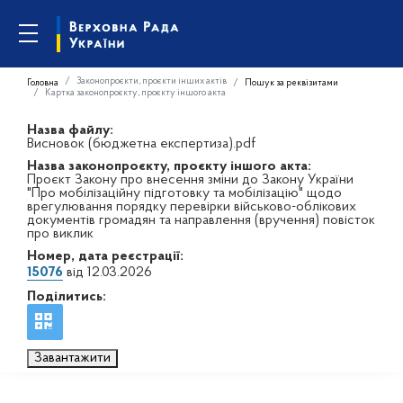
Законопроєкти, проєкти інших актів
Головна
Пошук за реквізитами
Картка законопроєкту, проєкту іншого акта
Назва файлу:
Висновок (бюджетна експертиза).pdf
Назва законопроєкту, проєкту іншого акта:
Проєкт Закону про внесення зміни до Закону України
"Про мобілізаційну підготовку та мобілізацію" щодо
врегулювання порядку перевірки військово-облікових
документів громадян та направлення (вручення) повісток
про виклик
Номер, дата реєстрації:
15076
від 12.03.2026
Поділитись:
Завантажити