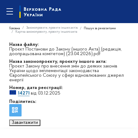
Законопроєкти, проєкти інших актів
Головна
Пошук за реквізитами
Картка законопроєкту, проєкту іншого акта
Назва файлу:
Проєкт Постанови до Закону (іншого Акта) (редакція,
доопрацьована комітетом) (23.04.2026).pdf
Назва законопроєкту, проєкту іншого акта:
Проєкт Закону про внесення змін до деяких законів
України щодо імплементації законодавства
Європейського Союзу у сфері відновлюваних джерел
енергії
Номер, дата реєстрації:
14271
від 03.12.2025
Поділитись:
Завантажити