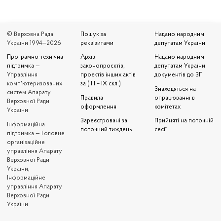
© Верховна Рада
Пошук за
Надано народним
України 1994—2026
реквізитами
депутатам України
Програмно-технічна
Архів
Надано народним
підтримка
—
законопроєктів,
депутатам України
Управління
проєктів інших актів
документів до ЗП
комп'ютеризованих
за ( III – IX скл.)
Знаходяться на
систем Апарату
Правила
опрацюванні в
Верховної Ради
оформлення
комітетах
України
Зареєстровані за
Прийняті на поточній
Iнформаційна
поточний тиждень
сесії
підтримка — Головне
організаційне
управління Апарату
Верховної Ради
України,
Інформаційне
управління Апарату
Верховної Ради
України