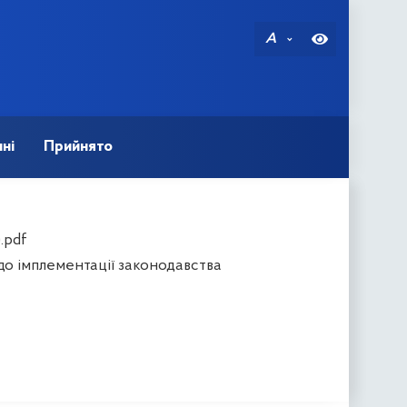
A
ні
Прийнято
.pdf
до імплементації законодавства