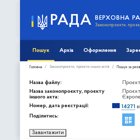
РАДА
ВЕРХОВНА Р
Законопроєкти, проєкт
Пошук
Архів
Оформлення
Заре
Законопроєкти, проєкти інших актів
Головна
Пошук за рек
Назва файлу:
Проєкт 
Назва законопроєкту, проєкту
Проєкт
іншого акта:
Європе
Номер, дата реєстрації:
14271
в
Поділитись:
Завантажити