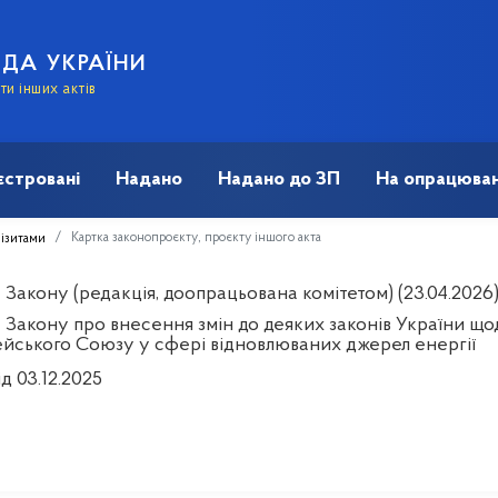
АДА УКРАЇНИ
и інших актів
єстровані
Надано
Надано до ЗП
На опрацюван
Картка законопроєкту, проєкту іншого акта
візитами
Закону (редакція, доопрацьована комітетом) (23.04.2026)
 Закону про внесення змін до деяких законів України що
йського Союзу у сфері відновлюваних джерел енергії
ід 03.12.2025