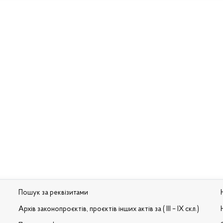
Пошук за реквізитами
Архів законопроєктів, проєктів інших актів за ( III – IX скл.)