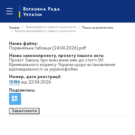
Законопроєкти, проєкти інших актів
Головна
Пошук за реквізитами
Картка законопроєкту, проєкту іншого акта
Назва файлу:
Порівняльна таблиця (24.04.2026).pdf
Назва законопроєкту, проєкту іншого акта:
Проєкт Закону про внесення змін до статті 161
Кримінального кодексу України щодо встановлення
відповідальності за українофобію
Номер, дата реєстрації:
15186
від 22.04.2026
Поділитись:
Завантажити