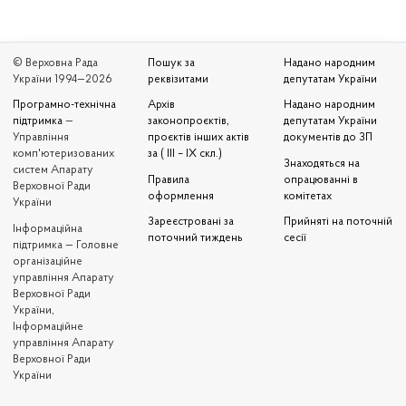
© Верховна Рада
Пошук за
Надано народним
України 1994—2026
реквізитами
депутатам України
Програмно-технічна
Архів
Надано народним
підтримка
—
законопроєктів,
депутатам України
Управління
проєктів інших актів
документів до ЗП
комп'ютеризованих
за ( III – IX скл.)
Знаходяться на
систем Апарату
Правила
опрацюванні в
Верховної Ради
оформлення
комітетах
України
Зареєстровані за
Прийняті на поточній
Iнформаційна
поточний тиждень
сесії
підтримка — Головне
організаційне
управління Апарату
Верховної Ради
України,
Інформаційне
управління Апарату
Верховної Ради
України