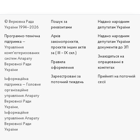
© Верховна Рада
Пошук за
Надано народним
України 1994—2026
реквізитами
депутатам України
Програмно-технічна
Архів
Надано народним
підтримка
—
законопроєктів,
депутатам України
Управління
проєктів інших актів
документів до ЗП
комп'ютеризованих
за ( III – IX скл.)
Знаходяться на
систем Апарату
Правила
опрацюванні в
Верховної Ради
оформлення
комітетах
України
Зареєстровані за
Прийняті на поточній
Iнформаційна
поточний тиждень
сесії
підтримка — Головне
організаційне
управління Апарату
Верховної Ради
України,
Інформаційне
управління Апарату
Верховної Ради
України