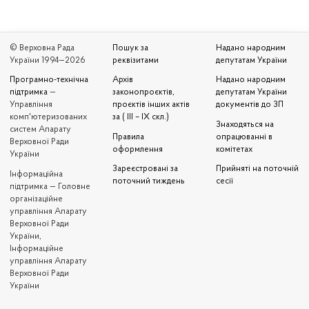
© Верховна Рада
Пошук за
Надано народним
України 1994—2026
реквізитами
депутатам України
Програмно-технічна
Архів
Надано народним
підтримка
—
законопроєктів,
депутатам України
Управління
проєктів інших актів
документів до ЗП
комп'ютеризованих
за ( III – IX скл.)
Знаходяться на
систем Апарату
Правила
опрацюванні в
Верховної Ради
оформлення
комітетах
України
Зареєстровані за
Прийняті на поточній
Iнформаційна
поточний тиждень
сесії
підтримка — Головне
організаційне
управління Апарату
Верховної Ради
України,
Інформаційне
управління Апарату
Верховної Ради
України