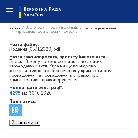
Законопроєкти, проєкти інших актів
Головна
Пошук за реквізитами
Картка законопроєкту, проєкту іншого акта
Назва файлу:
Подання (03.11.2020).pdf
Назва законопроєкту, проєкту іншого акта:
Проєкт Закону про внесення змін до деяких
законодавчих актів України щодо науково-
консультативного забезпечення у кримінальному
провадженні та провадженні в справах про
адміністративні правопорушення
Номер, дата реєстрації:
4295
від 30.10.2020
Поділитись:
Завантажити