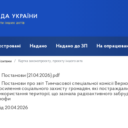
АДА УКРАЇНИ
и інших актів
єстровані
Надано
Надано до ЗП
На опрацюван
Картка законопроєкту, проєкту іншого акта
візитами
Постанови (21.04.2026).pdf
Постанови про звіт Тимчасової спеціальної комісії Верхо
осилення соціального захисту громадян, які постраждали
икористання території, що зазнала радіоактивного забру
рофи
ід 20.04.2026