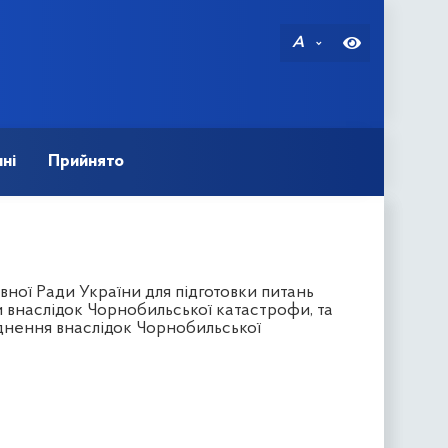
A
ні
Прийнято
вної Ради України для підготовки питань
 внаслідок Чорнобильської катастрофи, та
днення внаслідок Чорнобильської