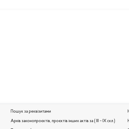
Пошук за реквізитами
Архів законопроєктів, проєктів інших актів за ( III – IX скл.)