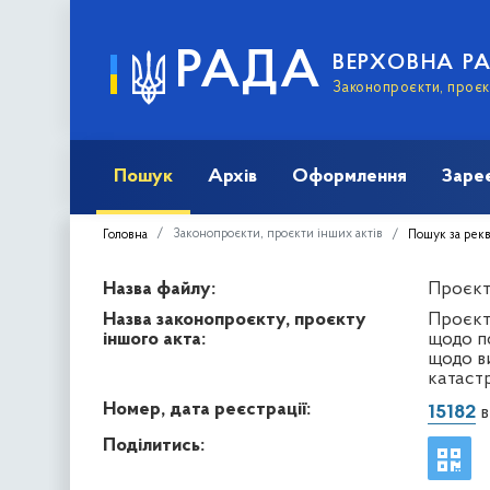
РАДА
ВЕРХОВНА Р
Законопроєкти, проєкт
Пошук
Архів
Оформлення
Заре
Законопроєкти, проєкти інших актів
Головна
Пошук за рек
Назва файлу:
Проєкт 
Назва законопроєкту, проєкту
Проєкт 
іншого акта:
щодо п
щодо в
катаст
Номер, дата реєстрації:
15182
в
Поділитись: