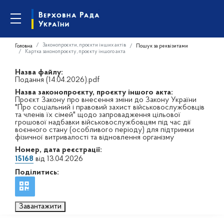
Законопроєкти, проєкти інших актів
Головна
Пошук за реквізитами
Картка законопроєкту, проєкту іншого акта
Назва файлу:
Подання (14.04.2026).pdf
Назва законопроєкту, проєкту іншого акта:
Проєкт Закону про внесення зміни до Закону України
"Про соціальний і правовий захист військовослужбовців
та членів їх сімей" щодо запровадження цільової
грошової надбавки військовослужбовцям під час дії
воєнного стану (особливого періоду) для підтримки
фізичної витривалості та відновлення організму
Номер, дата реєстрації:
15168
від 13.04.2026
Поділитись:
Завантажити