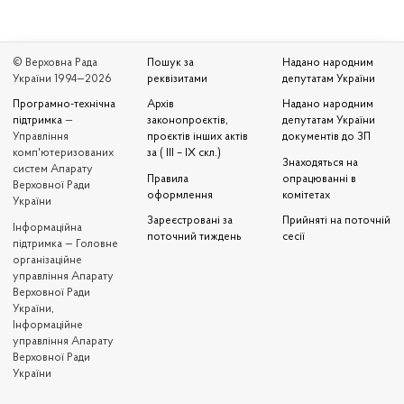
© Верховна Рада
Пошук за
Надано народним
України 1994—2026
реквізитами
депутатам України
Програмно-технічна
Архів
Надано народним
підтримка
—
законопроєктів,
депутатам України
Управління
проєктів інших актів
документів до ЗП
комп'ютеризованих
за ( III – IX скл.)
Знаходяться на
систем Апарату
Правила
опрацюванні в
Верховної Ради
оформлення
комітетах
України
Зареєстровані за
Прийняті на поточній
Iнформаційна
поточний тиждень
сесії
підтримка — Головне
організаційне
управління Апарату
Верховної Ради
України,
Інформаційне
управління Апарату
Верховної Ради
України