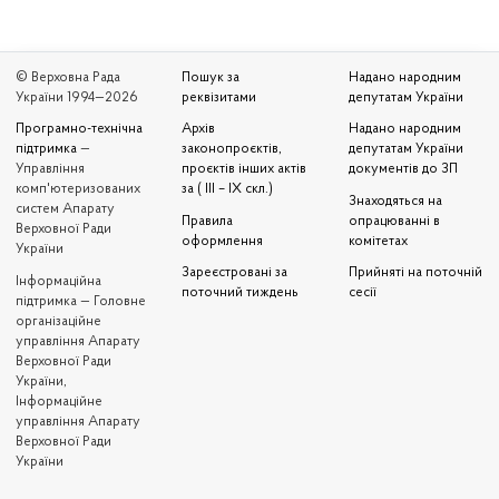
© Верховна Рада
Пошук за
Надано народним
України 1994—2026
реквізитами
депутатам України
Програмно-технічна
Архів
Надано народним
підтримка
—
законопроєктів,
депутатам України
Управління
проєктів інших актів
документів до ЗП
комп'ютеризованих
за ( III – IX скл.)
Знаходяться на
систем Апарату
Правила
опрацюванні в
Верховної Ради
оформлення
комітетах
України
Зареєстровані за
Прийняті на поточній
Iнформаційна
поточний тиждень
сесії
підтримка — Головне
організаційне
управління Апарату
Верховної Ради
України,
Інформаційне
управління Апарату
Верховної Ради
України