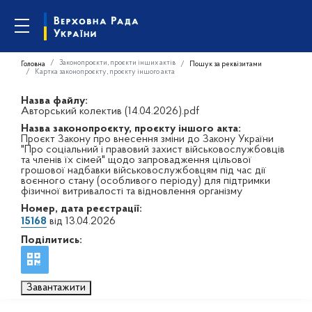
Законопроєкти, проєкти інших актів
Головна
Пошук за реквізитами
Картка законопроєкту, проєкту іншого акта
Назва файлу:
Авторський колектив (14.04.2026).pdf
Назва законопроєкту, проєкту іншого акта:
Проєкт Закону про внесення зміни до Закону України
"Про соціальний і правовий захист військовослужбовців
та членів їх сімей" щодо запровадження цільової
грошової надбавки військовослужбовцям під час дії
воєнного стану (особливого періоду) для підтримки
фізичної витривалості та відновлення організму
Номер, дата реєстрації:
15168
від 13.04.2026
Поділитись:
Завантажити