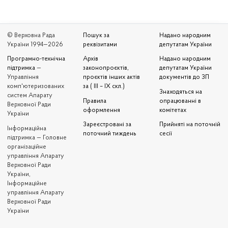
© Верховна Рада
Пошук за
Надано народним
України 1994—2026
реквізитами
депутатам України
Програмно-технічна
Архів
Надано народним
підтримка
—
законопроєктів,
депутатам України
Управління
проєктів інших актів
документів до ЗП
комп'ютеризованих
за ( III – IX скл.)
Знаходяться на
систем Апарату
Правила
опрацюванні в
Верховної Ради
оформлення
комітетах
України
Зареєстровані за
Прийняті на поточній
Iнформаційна
поточний тиждень
сесії
підтримка — Головне
організаційне
управління Апарату
Верховної Ради
України,
Інформаційне
управління Апарату
Верховної Ради
України