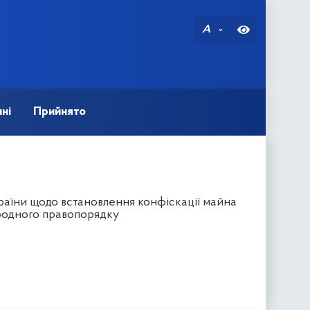
A
ні
Прийнято
раїни щодо встановлення конфіскації майна
ародного правопорядку