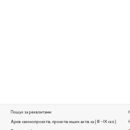
Пошук за реквізитами
Архів законопроєктів, проєктів інших актів за ( III – IX скл.)