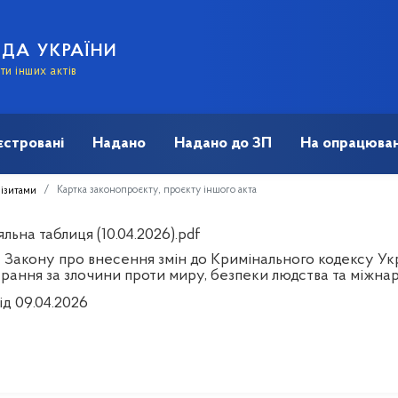
АДА УКРАЇНИ
и інших актів
єстровані
Надано
Надано до ЗП
На опрацюван
Картка законопроєкту, проєкту іншого акта
візитами
льна таблиця (10.04.2026).pdf
 Закону про внесення змін до Кримінального кодексу Ук
арання за злочини проти миру, безпеки людства та міжн
ід 09.04.2026