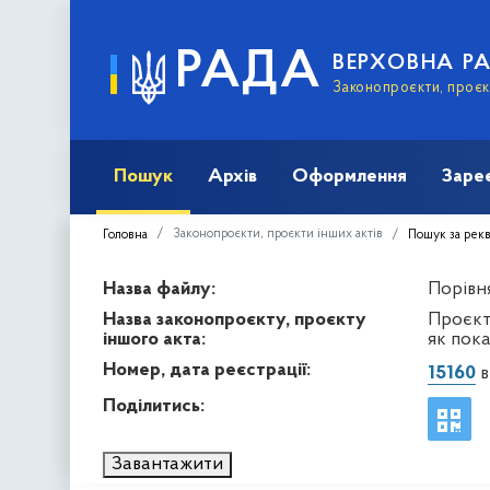
РАДА
ВЕРХОВНА Р
Законопроєкти, проєкт
Пошук
Архів
Оформлення
Заре
Законопроєкти, проєкти інших актів
Головна
Пошук за рек
Назва файлу:
Порівня
Назва законопроєкту, проєкту
Проєкт
іншого акта:
як пок
Номер, дата реєстрації:
15160
в
Поділитись:
Завантажити