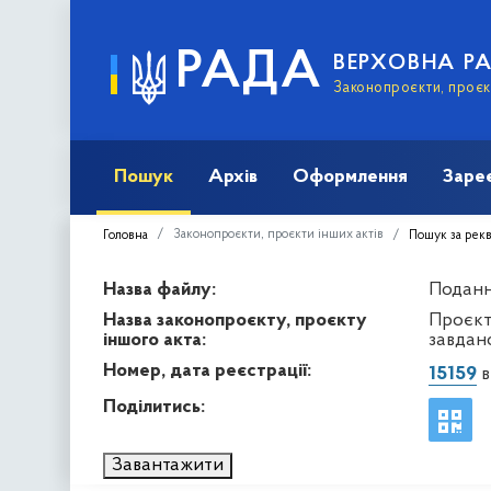
РАДА
ВЕРХОВНА Р
Законопроєкти, проєкт
Пошук
Архів
Оформлення
Заре
Законопроєкти, проєкти інших актів
Головна
Пошук за рек
Назва файлу:
Подання
Назва законопроєкту, проєкту
Проєкт
іншого акта:
завдан
Номер, дата реєстрації:
15159
в
Поділитись:
Завантажити