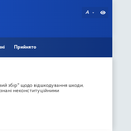
A
ні
Прийнято
ий збір" щодо відшкодування шкоди,
изнані неконституційними