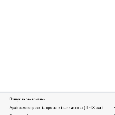
Пошук за реквізитами
Архів законопроєктів, проєктів інших актів за ( III – IX скл.)