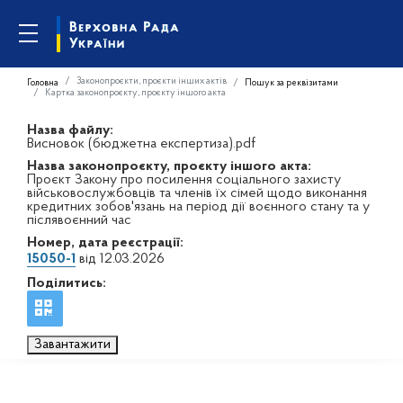
Законопроєкти, проєкти інших актів
Головна
Пошук за реквізитами
Картка законопроєкту, проєкту іншого акта
Назва файлу:
Висновок (бюджетна експертиза).pdf
Назва законопроєкту, проєкту іншого акта:
Проєкт Закону про посилення соціального захисту
військовослужбовців та членів їх сімей щодо виконання
кредитних зобов'язань на період дії воєнного стану та у
післявоєнний час
Номер, дата реєстрації:
15050-1
від 12.03.2026
Поділитись:
Завантажити