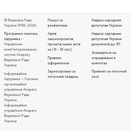
© Верховна Рада
Пошук за
Надано народним
України 1994—2026
реквізитами
депутатам України
Програмно-технічна
Архів
Надано народним
підтримка
—
законопроєктів,
депутатам України
Управління
проєктів інших актів
документів до ЗП
комп'ютеризованих
за ( III – IX скл.)
Знаходяться на
систем Апарату
Правила
опрацюванні в
Верховної Ради
оформлення
комітетах
України
Зареєстровані за
Прийняті на поточній
Iнформаційна
поточний тиждень
сесії
підтримка — Головне
організаційне
управління Апарату
Верховної Ради
України,
Інформаційне
управління Апарату
Верховної Ради
України