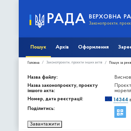
РАДА
ВЕРХОВНА Р
Законопроєкти, проєкт
Пошук
Архів
Оформлення
Заре
Законопроєкти, проєкти інших актів
Головна
Пошук за рек
Назва файлу:
Виснов
Назва законопроєкту, проєкту
Проєкт
іншого акта:
морепл
Номер, дата реєстрації:
14344
в
Поділитись:
Завантажити