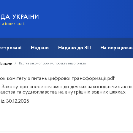
АДА УКРАЇНИ
и інших актів
єстровані
Надано
Надано до ЗП
На опрацюван
Картка законопроєкту, проєкту іншого акта
візитами
ок комітету з питань цифрової трансформації.pdf
 Закону про внесення змін до деяких законодавчих актів
авства та судноплавства на внутрішніх водних шляхах
ід 30.12.2025