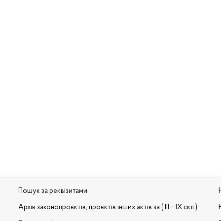
Пошук за реквізитами
Архів законопроєктів, проєктів інших актів за ( III – IX скл.)