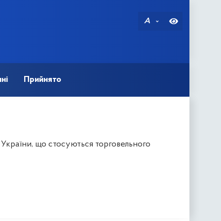
A
ні
Прийнято
 України, що стосуються торговельного