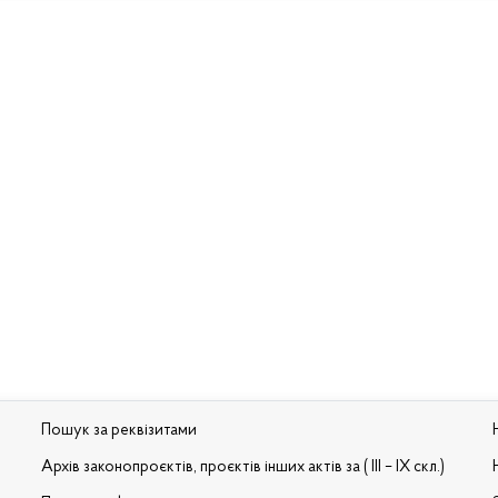
Пошук за реквізитами
Архів законопроєктів, проєктів інших актів за ( III – IX скл.)