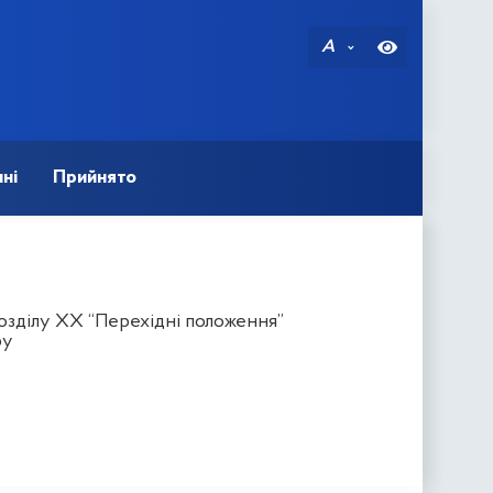
A
ні
Прийнято
розділу XX “Перехідні положення”
ру