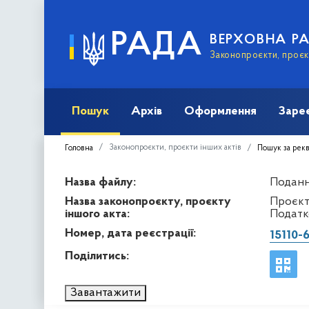
РАДА
ВЕРХОВНА Р
Законопроєкти, проєкт
Пошук
Архів
Оформлення
Заре
Законопроєкти, проєкти інших актів
Головна
Пошук за рек
Назва файлу:
Подання
Назва законопроєкту, проєкту
Проєкт 
іншого акта:
Податк
Номер, дата реєстрації:
15110-
Поділитись:
Завантажити