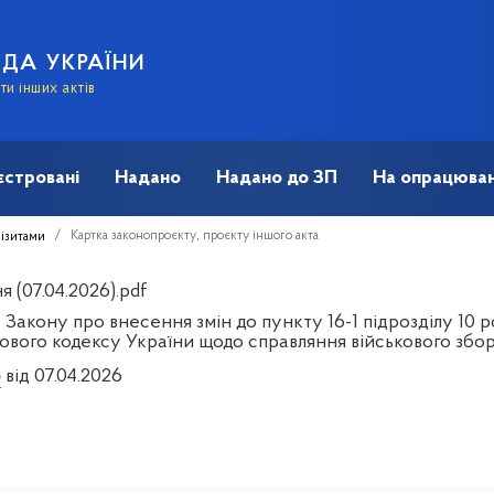
АДА УКРАЇНИ
и інших актів
єстровані
Надано
Надано до ЗП
На опрацюван
Картка законопроєкту, проєкту іншого акта
візитами
 (07.04.2026).pdf
Закону про внесення змін до пункту 16-1 підрозділу 10 
ового кодексу України щодо справляння військового збо
6
від 07.04.2026