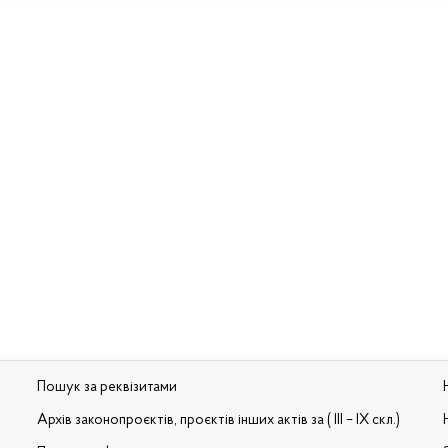
Пошук за реквізитами
Архів законопроєктів, проєктів інших актів за ( III – IX скл.)