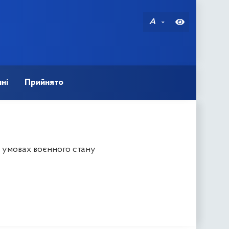
A
ні
Прийнято
 умовах воєнного стану