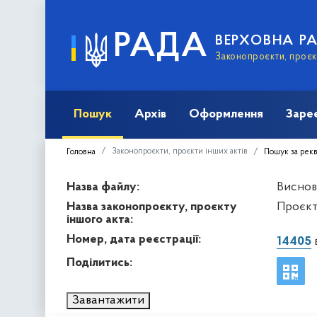
РАДА
ВЕРХОВНА Р
Законопроєкти, проєкт
Пошук
Архів
Оформлення
Заре
Законопроєкти, проєкти інших актів
Головна
Пошук за рек
Назва файлу:
Виснов
Назва законопроєкту, проєкту
Проєкт
іншого акта:
Номер, дата реєстрації:
14405
в
Поділитись:
Завантажити