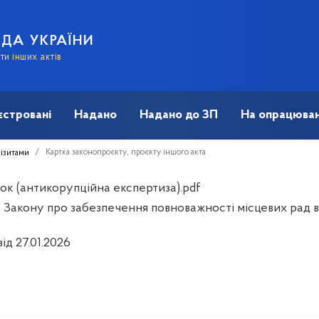
АДА УКРАЇНИ
и інших актів
єстровані
Надано
Надано до ЗП
На опрацюван
Картка законопроєкту, проєкту іншого акта
візитами
ок (антикорупційна експертиза).pdf
 Закону про забезпечення повноважності місцевих рад в
ід 27.01.2026