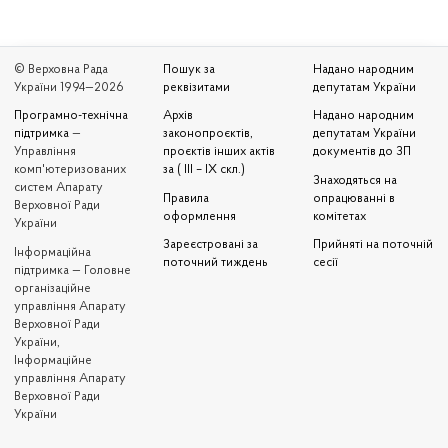
© Верховна Рада
Пошук за
Надано народним
України 1994—2026
реквізитами
депутатам України
Програмно-технічна
Архів
Надано народним
підтримка
—
законопроєктів,
депутатам України
Управління
проєктів інших актів
документів до ЗП
комп'ютеризованих
за ( III – IX скл.)
Знаходяться на
систем Апарату
Правила
опрацюванні в
Верховної Ради
оформлення
комітетах
України
Зареєстровані за
Прийняті на поточній
Iнформаційна
поточний тиждень
сесії
підтримка — Головне
організаційне
управління Апарату
Верховної Ради
України,
Інформаційне
управління Апарату
Верховної Ради
України