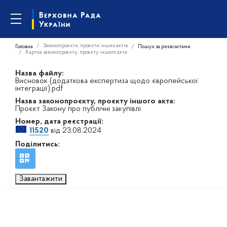
Законопроєкти, проєкти інших актів
Головна
Пошук за реквізитами
Картка законопроєкту, проєкту іншого акта
Назва файлу:
Висновок (додаткова експертиза щодо європейської
інтеграції).pdf
Назва законопроєкту, проєкту іншого акта:
Проєкт Закону про публічні закупівлі
Номер, дата реєстрації:
11520
від 23.08.2024
Поділитись:
Завантажити