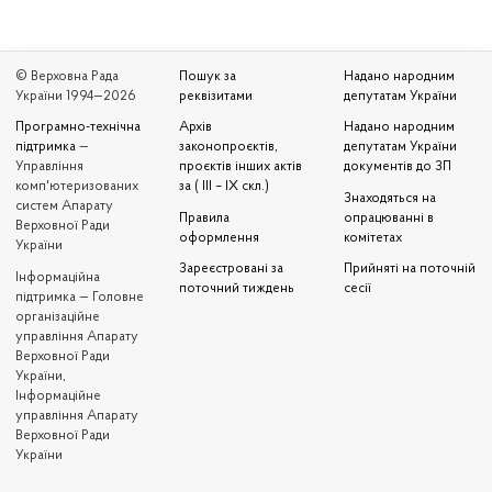
© Верховна Рада
Пошук за
Надано народним
України 1994—2026
реквізитами
депутатам України
Програмно-технічна
Архів
Надано народним
підтримка
—
законопроєктів,
депутатам України
Управління
проєктів інших актів
документів до ЗП
комп'ютеризованих
за ( III – IX скл.)
Знаходяться на
систем Апарату
Правила
опрацюванні в
Верховної Ради
оформлення
комітетах
України
Зареєстровані за
Прийняті на поточній
Iнформаційна
поточний тиждень
сесії
підтримка — Головне
організаційне
управління Апарату
Верховної Ради
України,
Інформаційне
управління Апарату
Верховної Ради
України