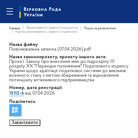
Законопроєкти, проєкти інших актів
Головна
Пошук за реквізитами
Картка законопроєкту, проєкту іншого акта
Назва файлу:
Пояснювальна записка (07.04.2026).pdf
Назва законопроєкту, проєкту іншого акта:
Проєкт Закону про внесення змін до підрозділу 10
розділу XX "Перехідні положення" Податкового кодексу
України щодо адаптації податкової системи до викликів
воєнного стану з метою збереження та відновлення
потенціалу вітчизняного підприємництва
Номер, дата реєстрації:
15112-6
від 07.04.2026
Поділитись:
Завантажити