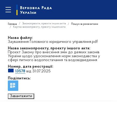
Законопроєкти, проєкти інших актів
Головна
Пошук за реквізитами
Картка законопроєкту, проєкту іншого акта
Назва файлу:
Зауваження Головного юридичного управління.pdf
Назва законопроєкту, проєкту іншого акта:
Проєкт Закону про внесення змін до деяких законів
України щодо удосконалення норм законодавства у
сфері питного водопостачання та водовідведення
Номер, дата реєстрації:
13578
від 31.07.2025
Поділитись:
Завантажити