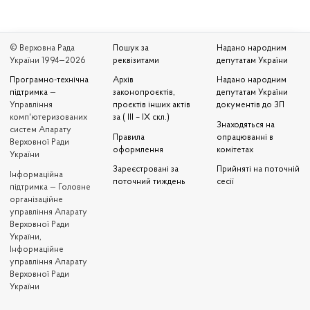
© Верховна Рада
Пошук за
Надано народним
України 1994—2026
реквізитами
депутатам України
Програмно-технічна
Архів
Надано народним
підтримка
—
законопроєктів,
депутатам України
Управління
проєктів інших актів
документів до ЗП
комп'ютеризованих
за ( III – IX скл.)
Знаходяться на
систем Апарату
Правила
опрацюванні в
Верховної Ради
оформлення
комітетах
України
Зареєстровані за
Прийняті на поточній
Iнформаційна
поточний тиждень
сесії
підтримка — Головне
організаційне
управління Апарату
Верховної Ради
України,
Інформаційне
управління Апарату
Верховної Ради
України