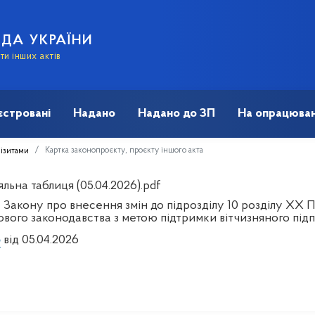
АДА УКРАЇНИ
и інших актів
єстровані
Надано
Надано до ЗП
На опрацюван
Картка законопроєкту, проєкту іншого акта
візитами
льна таблиця (05.04.2026).pdf
 Закону про внесення змін до підрозділу 10 розділу ХХ 
ового законодавства з метою підтримки вітчизняного пі
3
від 05.04.2026