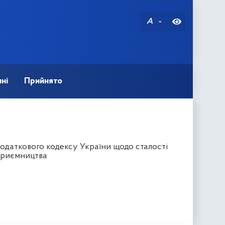
A
ні
Прийнято
Податкового кодексу України щодо сталості
дприємництва