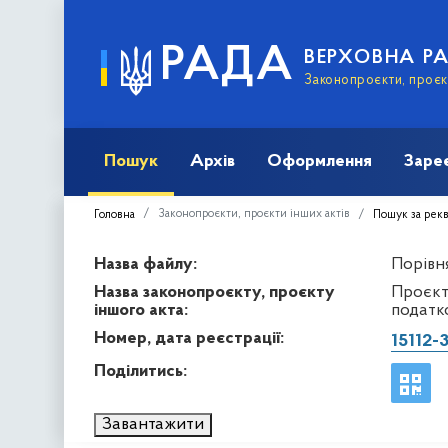
РАДА
ВЕРХОВНА Р
Законопроєкти, проєкт
Пошук
Архів
Оформлення
Заре
Законопроєкти, проєкти інших актів
Головна
Пошук за рек
Назва файлу:
Порівня
Назва законопроєкту, проєкту
Проєкт
іншого акта:
податк
Номер, дата реєстрації:
15112-
Поділитись:
Завантажити