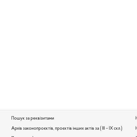
Пошук за реквізитами
Архів законопроєктів, проєктів інших актів за ( III – IX скл.)