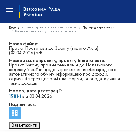
Законопроєкти, проєкти інших актів
Головна
Пошук за реквізитами
Картка законопроєкту, проєкту іншого акта
Назва файлу:
Проєкт Постанови до Закону (іншого Акта)
(03.04.2026).pdf
Назва законопроєкту, проєкту іншого акта:
Проєкт Закону про внесення змін до Податкового
кодексу України щодо впровадження міжнародного
автоматичного обміну інформацією про доходи,
отримані через цифрові платформи, та оподаткування
таких доходів
Номер, дата реєстрації:
15111-1
від 03.04.2026
Поділитись:
Завантажити