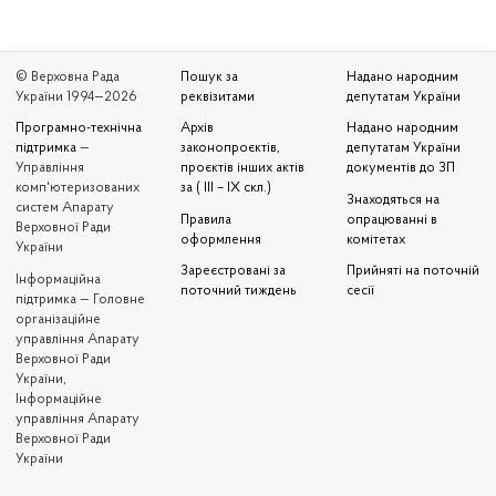
© Верховна Рада
Пошук за
Надано народним
України 1994—2026
реквізитами
депутатам України
Програмно-технічна
Архів
Надано народним
підтримка
—
законопроєктів,
депутатам України
Управління
проєктів інших актів
документів до ЗП
комп'ютеризованих
за ( III – IX скл.)
Знаходяться на
систем Апарату
Правила
опрацюванні в
Верховної Ради
оформлення
комітетах
України
Зареєстровані за
Прийняті на поточній
Iнформаційна
поточний тиждень
сесії
підтримка — Головне
організаційне
управління Апарату
Верховної Ради
України,
Інформаційне
управління Апарату
Верховної Ради
України