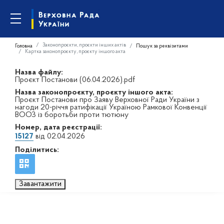
Законопроєкти, проєкти інших актів
Головна
Пошук за реквізитами
Картка законопроєкту, проєкту іншого акта
Назва файлу:
Проєкт Постанови (06.04.2026).pdf
Назва законопроєкту, проєкту іншого акта:
Проєкт Постанови про Заяву Верховної Ради України з
нагоди 20-річчя ратифікації Україною Рамкової Конвенції
ВООЗ із боротьби проти тютюну
Номер, дата реєстрації:
15127
від 02.04.2026
Поділитись:
Завантажити