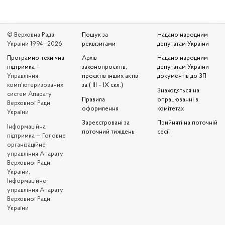
© Верховна Рада
Пошук за
Надано народним
України 1994—2026
реквізитами
депутатам України
Програмно-технічна
Архів
Надано народним
підтримка
—
законопроєктів,
депутатам України
Управління
проєктів інших актів
документів до ЗП
комп'ютеризованих
за ( III – IX скл.)
Знаходяться на
систем Апарату
Правила
опрацюванні в
Верховної Ради
оформлення
комітетах
України
Зареєстровані за
Прийняті на поточній
Iнформаційна
поточний тиждень
сесії
підтримка — Головне
організаційне
управління Апарату
Верховної Ради
України,
Інформаційне
управління Апарату
Верховної Ради
України