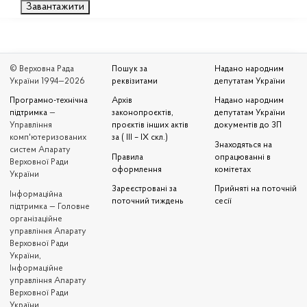
Завантажити
© Верховна Рада
Пошук за
Надано народним
України 1994—2026
реквізитами
депутатам України
Програмно-технічна
Архів
Надано народним
підтримка
—
законопроєктів,
депутатам України
Управління
проєктів інших актів
документів до ЗП
комп'ютеризованих
за ( III – IX скл.)
Знаходяться на
систем Апарату
Правила
опрацюванні в
Верховної Ради
оформлення
комітетах
України
Зареєстровані за
Прийняті на поточній
Iнформаційна
поточний тиждень
сесії
підтримка — Головне
організаційне
управління Апарату
Верховної Ради
України,
Інформаційне
управління Апарату
Верховної Ради
України