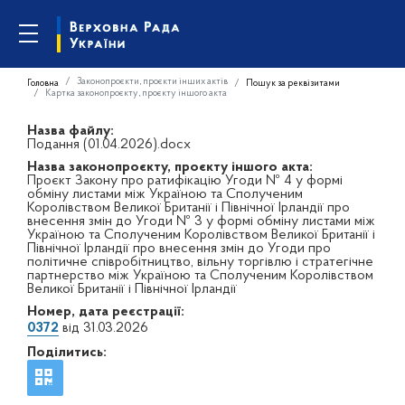
Законопроєкти, проєкти інших актів
Головна
Пошук за реквізитами
Картка законопроєкту, проєкту іншого акта
Назва файлу:
Подання (01.04.2026).docx
Назва законопроєкту, проєкту іншого акта:
Проєкт Закону про ратифікацію Угоди № 4 у формі
обміну листами між Україною та Сполученим
Королівством Великої Британії і Північної Ірландії про
внесення змін до Угоди № 3 у формі обміну листами між
Україною та Сполученим Королівством Великої Британії і
Північної Ірландії про внесення змін до Угоди про
політичне співробітництво, вільну торгівлю і стратегічне
партнерство між Україною та Сполученим Королівством
Великої Британії і Північної Ірландії
Номер, дата реєстрації:
0372
від 31.03.2026
Поділитись: