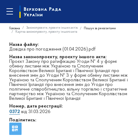
Законопроєкти, проєкти інших актів
Головна
Пошук за реквізитами
Картка законопроєкту, проєкту іншого акта
Назва файлу:
Довідка про погодження (01.04.2026).pdf
Назва законопроєкту, проєкту іншого акта:
Проєкт Закону про ратифікацію Угоди № 4 у формі
обміну листами між Україною та Сполученим
Королівством Великої Британії і Північної Ірландії про
внесення змін до Угоди № 3 у формі обміну листами між
Україною та Сполученим Королівством Великої Британії і
Північної Ірландії про внесення змін до Угоди про
політичне співробітництво, вільну торгівлю і стратегічне
партнерство між Україною та Сполученим Королівством
Великої Британії і Північної Ірландії
Номер, дата реєстрації:
0372
від 31.03.2026
Поділитись: