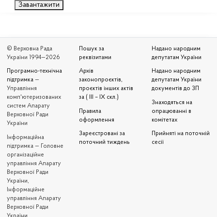
Завантажити
© Верховна Рада
Пошук за
Надано народним
України 1994—2026
реквізитами
депутатам України
Програмно-технічна
Архів
Надано народним
підтримка
—
законопроєктів,
депутатам України
Управління
проєктів інших актів
документів до ЗП
комп'ютеризованих
за ( III – IX скл.)
Знаходяться на
систем Апарату
Правила
опрацюванні в
Верховної Ради
оформлення
комітетах
України
Зареєстровані за
Прийняті на поточній
Iнформаційна
поточний тиждень
сесії
підтримка — Головне
організаційне
управління Апарату
Верховної Ради
України,
Інформаційне
управління Апарату
Верховної Ради
України