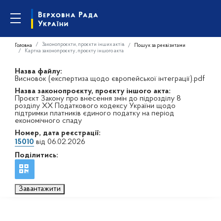
Законопроєкти, проєкти інших актів
Головна
Пошук за реквізитами
Картка законопроєкту, проєкту іншого акта
Назва файлу:
Висновок (експертиза щодо європейської інтеграції).pdf
Назва законопроєкту, проєкту іншого акта:
Проєкт Закону про внесення змін до підрозділу 8
розділу ХХ Податкового кодексу України щодо
підтримки платників єдиного податку на період
економічного спаду
Номер, дата реєстрації:
15010
від 06.02.2026
Поділитись:
Завантажити