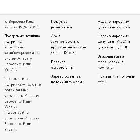
© Верховна Рада
Пошук за
Надано народним
України 1994—2026
реквізитами
депутатам України
Програмно-технічна
Архів
Надано народним
підтримка
—
законопроєктів,
депутатам України
Управління
проєктів інших актів
документів до ЗП
комп'ютеризованих
за ( III – IX скл.)
Знаходяться на
систем Апарату
Правила
опрацюванні в
Верховної Ради
оформлення
комітетах
України
Зареєстровані за
Прийняті на поточній
Iнформаційна
поточний тиждень
сесії
підтримка — Головне
організаційне
управління Апарату
Верховної Ради
України,
Інформаційне
управління Апарату
Верховної Ради
України