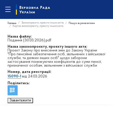
Законопроєкти, проєкти інших актів
Головна
Пошук за реквізитами
Картка законопроєкту, проєкту іншого акта
Назва файлу:
Подання (30.03.2026).pdf
Назва законопроєкту, проєкту іншого акта:
Проєкт Закону про внесення змін до Закону України
"Про пенсійне забезпечення осіб, звільнених з військової
служби, та деяких інших осіб" щодо заборони
застосування понижуючих коефіцієнтів до суми пенсії,
призначеної особам, звільненим з військової служби
Номер, дата реєстрації:
15090-1
від 24.03.2026
Поділитись:
Завантажити