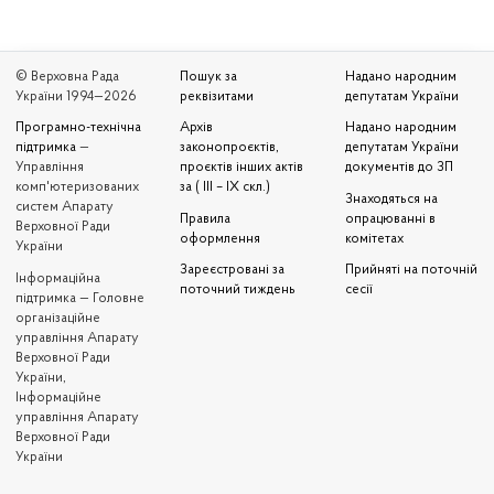
© Верховна Рада
Пошук за
Надано народним
України 1994—2026
реквізитами
депутатам України
Програмно-технічна
Архів
Надано народним
підтримка
—
законопроєктів,
депутатам України
Управління
проєктів інших актів
документів до ЗП
комп'ютеризованих
за ( III – IX скл.)
Знаходяться на
систем Апарату
Правила
опрацюванні в
Верховної Ради
оформлення
комітетах
України
Зареєстровані за
Прийняті на поточній
Iнформаційна
поточний тиждень
сесії
підтримка — Головне
організаційне
управління Апарату
Верховної Ради
України,
Інформаційне
управління Апарату
Верховної Ради
України