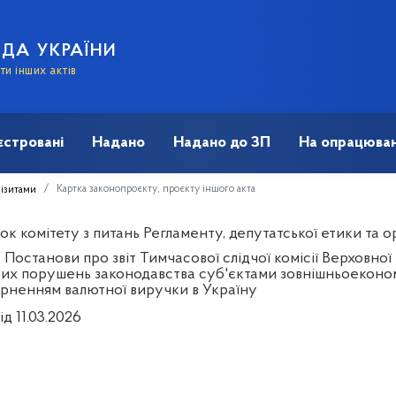
АДА УКРАЇНИ
и інших актів
єстровані
Надано
Надано до ЗП
На опрацюван
Картка законопроєкту, проєкту іншого акта
візитами
к комітету з питань Регламенту, депутатської етики та ор
Постанови про звіт Тимчасової слідчої комісії Верховної
их порушень законодавства суб'єктами зовнішньоекономіч
рненням валютної виручки в Україну
ід 11.03.2026