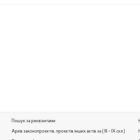
Пошук за реквізитами
Архів законопроєктів, проєктів інших актів за ( III – IX скл.)