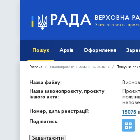
РАДА
ВЕРХОВНА Р
Законопроєкти, проєкт
Пошук
Архів
Оформлення
Заре
Законопроєкти, проєкти інших актів
Головна
Пошук за рек
Назва файлу:
Висново
Назва законопроєкту, проєкту
Проєкт 
іншого акта:
можлив
непове
Номер, дата реєстрації:
15075
в
Поділитись:
Завантажити