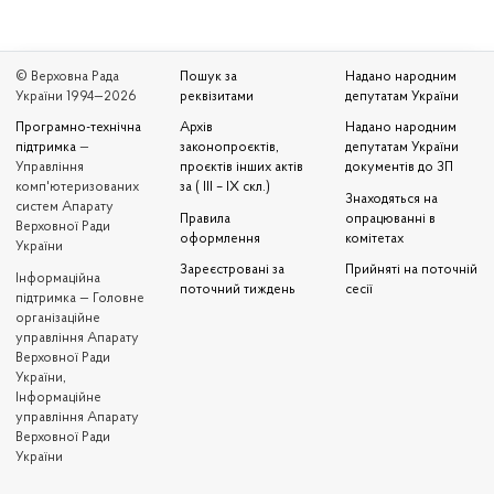
© Верховна Рада
Пошук за
Надано народним
України 1994—2026
реквізитами
депутатам України
Програмно-технічна
Архів
Надано народним
підтримка
—
законопроєктів,
депутатам України
Управління
проєктів інших актів
документів до ЗП
комп'ютеризованих
за ( III – IX скл.)
Знаходяться на
систем Апарату
Правила
опрацюванні в
Верховної Ради
оформлення
комітетах
України
Зареєстровані за
Прийняті на поточній
Iнформаційна
поточний тиждень
сесії
підтримка — Головне
організаційне
управління Апарату
Верховної Ради
України,
Інформаційне
управління Апарату
Верховної Ради
України