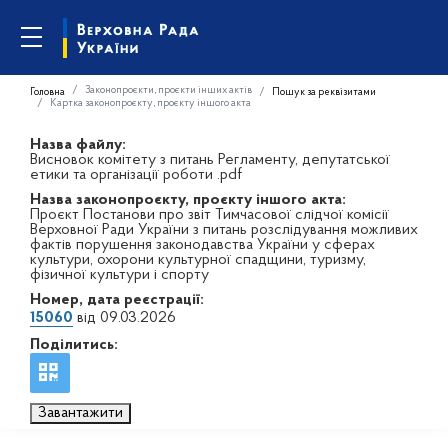
Законопроєкти, проєкти інших актів
Головна
Пошук за реквізитами
Картка законопроєкту, проєкту іншого акта
Назва файлу:
Висновок комітету з питань Регламенту, депутатської
етики та організації роботи .pdf
Назва законопроєкту, проєкту іншого акта:
Проєкт Постанови про звіт Тимчасової слідчої комісії
Верховної Ради України з питань розслідування можливих
фактів порушення законодавства України у сферах
культури, охорони культурної спадщини, туризму,
фізичної культури і спорту
Номер, дата реєстрації:
15060
від 09.03.2026
Поділитись:
Завантажити