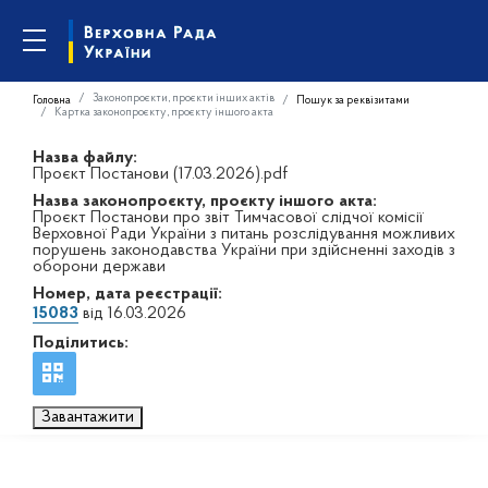
Законопроєкти, проєкти інших актів
Головна
Пошук за реквізитами
Картка законопроєкту, проєкту іншого акта
Назва файлу:
Проєкт Постанови (17.03.2026).pdf
Назва законопроєкту, проєкту іншого акта:
Проєкт Постанови про звіт Тимчасової слідчої комісії
Верховної Ради України з питань розслідування можливих
порушень законодавства України при здійсненні заходів з
оборони держави
Номер, дата реєстрації:
15083
від 16.03.2026
Поділитись:
Завантажити