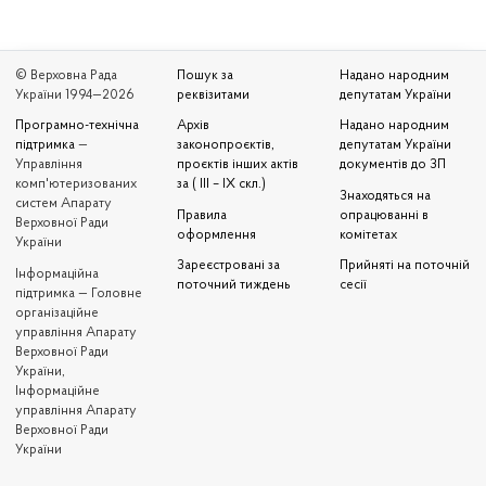
© Верховна Рада
Пошук за
Надано народним
України 1994—2026
реквізитами
депутатам України
Програмно-технічна
Архів
Надано народним
підтримка
—
законопроєктів,
депутатам України
Управління
проєктів інших актів
документів до ЗП
комп'ютеризованих
за ( III – IX скл.)
Знаходяться на
систем Апарату
Правила
опрацюванні в
Верховної Ради
оформлення
комітетах
України
Зареєстровані за
Прийняті на поточній
Iнформаційна
поточний тиждень
сесії
підтримка — Головне
організаційне
управління Апарату
Верховної Ради
України,
Інформаційне
управління Апарату
Верховної Ради
України