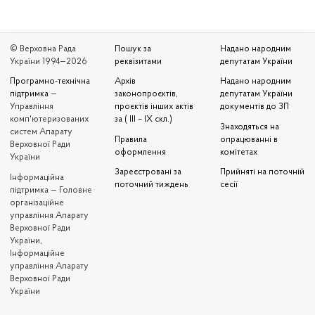
© Верховна Рада
Пошук за
Надано народним
України 1994—2026
реквізитами
депутатам України
Програмно-технічна
Архів
Надано народним
підтримка
—
законопроєктів,
депутатам України
Управління
проєктів інших актів
документів до ЗП
комп'ютеризованих
за ( III – IX скл.)
Знаходяться на
систем Апарату
Правила
опрацюванні в
Верховної Ради
оформлення
комітетах
України
Зареєстровані за
Прийняті на поточній
Iнформаційна
поточний тиждень
сесії
підтримка — Головне
організаційне
управління Апарату
Верховної Ради
України,
Інформаційне
управління Апарату
Верховної Ради
України