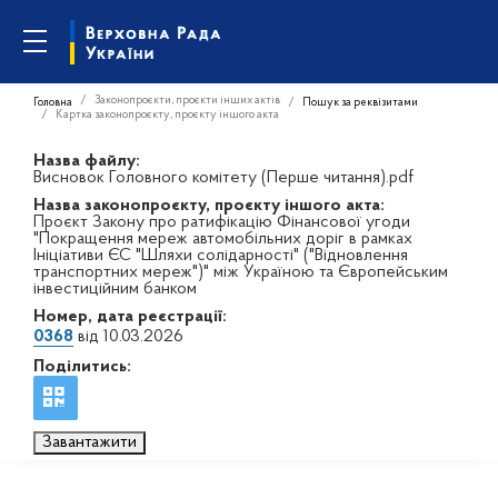
Законопроєкти, проєкти інших актів
Головна
Пошук за реквізитами
Картка законопроєкту, проєкту іншого акта
Назва файлу:
Висновок Головного комітету (Перше читання).pdf
Назва законопроєкту, проєкту іншого акта:
Проєкт Закону про ратифікацію Фінансової угоди
"Покращення мереж автомобільних доріг в рамках
Ініціативи ЄС "Шляхи солідарності" ("Відновлення
транспортних мереж")" між Україною та Європейським
інвестиційним банком
Номер, дата реєстрації:
0368
від 10.03.2026
Поділитись:
Завантажити