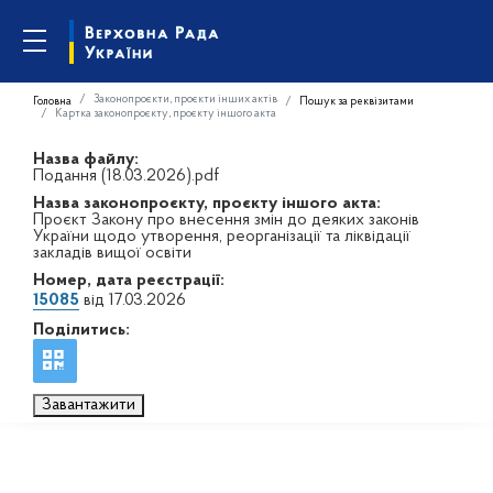
Законопроєкти, проєкти інших актів
Головна
Пошук за реквізитами
Картка законопроєкту, проєкту іншого акта
Назва файлу:
Подання (18.03.2026).pdf
Назва законопроєкту, проєкту іншого акта:
Проєкт Закону про внесення змін до деяких законів
України щодо утворення, реорганізації та ліквідації
закладів вищої освіти
Номер, дата реєстрації:
15085
від 17.03.2026
Поділитись:
Завантажити