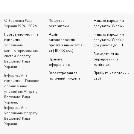
© Верховна Рада
Пошук за
Надано народним
України 1994—2026
реквізитами
депутатам України
Програмно-технічна
Архів
Надано народним
підтримка
—
законопроєктів,
депутатам України
Управління
проєктів інших актів
документів до ЗП
комп'ютеризованих
за ( III – IX скл.)
Знаходяться на
систем Апарату
Правила
опрацюванні в
Верховної Ради
оформлення
комітетах
України
Зареєстровані за
Прийняті на поточній
Iнформаційна
поточний тиждень
сесії
підтримка — Головне
організаційне
управління Апарату
Верховної Ради
України,
Інформаційне
управління Апарату
Верховної Ради
України