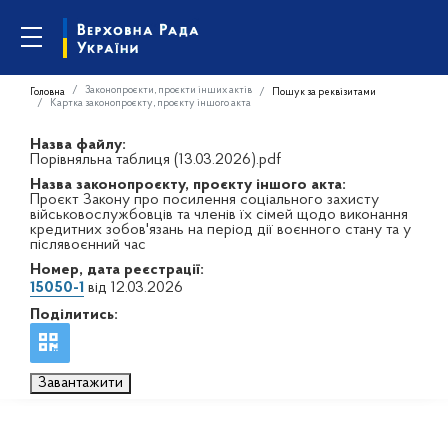
Законопроєкти, проєкти інших актів
Головна
Пошук за реквізитами
Картка законопроєкту, проєкту іншого акта
Назва файлу:
Порівняльна таблиця (13.03.2026).pdf
Назва законопроєкту, проєкту іншого акта:
Проєкт Закону про посилення соціального захисту
військовослужбовців та членів їх сімей щодо виконання
кредитних зобов'язань на період дії воєнного стану та у
післявоєнний час
Номер, дата реєстрації:
15050-1
від 12.03.2026
Поділитись:
Завантажити