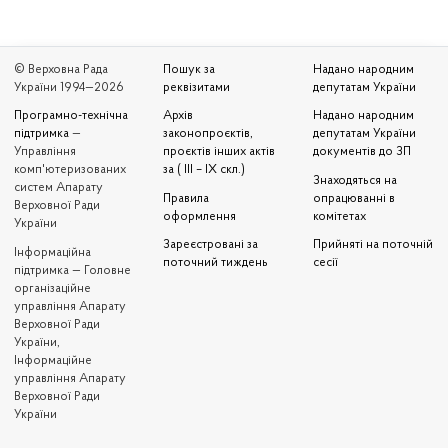
© Верховна Рада
Пошук за
Надано народним
України 1994—2026
реквізитами
депутатам України
Програмно-технічна
Архів
Надано народним
підтримка
—
законопроєктів,
депутатам України
Управління
проєктів інших актів
документів до ЗП
комп'ютеризованих
за ( III – IX скл.)
Знаходяться на
систем Апарату
Правила
опрацюванні в
Верховної Ради
оформлення
комітетах
України
Зареєстровані за
Прийняті на поточній
Iнформаційна
поточний тиждень
сесії
підтримка — Головне
організаційне
управління Апарату
Верховної Ради
України,
Інформаційне
управління Апарату
Верховної Ради
України