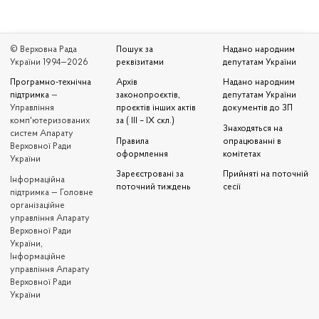
© Верховна Рада
Пошук за
Надано народним
України 1994—2026
реквізитами
депутатам України
Програмно-технічна
Архів
Надано народним
підтримка
—
законопроєктів,
депутатам України
Управління
проєктів інших актів
документів до ЗП
комп'ютеризованих
за ( III – IX скл.)
Знаходяться на
систем Апарату
Правила
опрацюванні в
Верховної Ради
оформлення
комітетах
України
Зареєстровані за
Прийняті на поточній
Iнформаційна
поточний тиждень
сесії
підтримка — Головне
організаційне
управління Апарату
Верховної Ради
України,
Інформаційне
управління Апарату
Верховної Ради
України