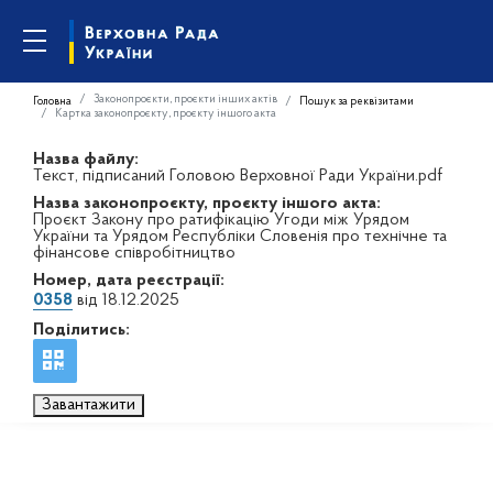
Законопроєкти, проєкти інших актів
Головна
Пошук за реквізитами
Картка законопроєкту, проєкту іншого акта
Назва файлу:
Текст, підписаний Головою Верховної Ради України.pdf
Назва законопроєкту, проєкту іншого акта:
Проєкт Закону про ратифікацію Угоди між Урядом
України та Урядом Республіки Словенія про технічне та
фінансове співробітництво
Номер, дата реєстрації:
0358
від 18.12.2025
Поділитись:
Завантажити