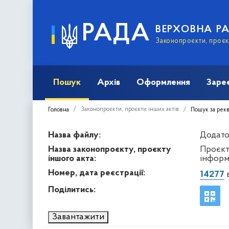
РАДА
ВЕРХОВНА Р
Законопроєкти, проєкт
Пошук
Архів
Оформлення
Заре
Законопроєкти, проєкти інших актів
Головна
Пошук за рек
Назва файлу:
Додато
Назва законопроєкту, проєкту
Проєкт
іншого акта:
інформ
Номер, дата реєстрації:
14277
в
Поділитись:
Завантажити