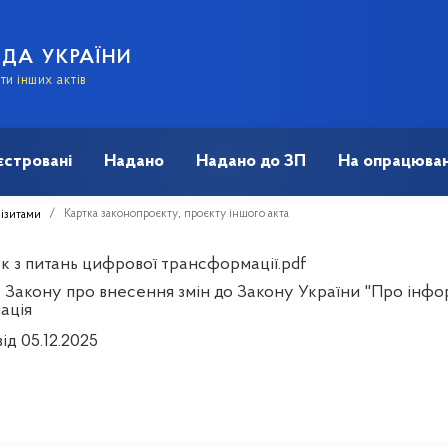
АДА УКРАЇНИ
и інших актів
єстровані
Надано
Надано до ЗП
На опрацюван
Картка законопроєкту, проєкту іншого акта
візитами
к з питань цифрової трансформації.pdf
 Закону про внесення змін до Закону України "Про інфо
ація
ід 05.12.2025