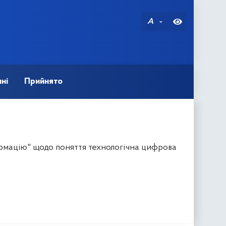
A
ні
Прийнято
рмацію" щодо поняття технологічна цифрова