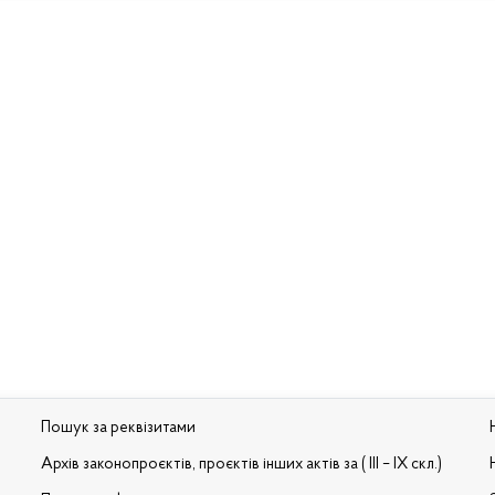
Пошук за реквізитами
Архів законопроєктів, проєктів інших актів за ( III – IX скл.)